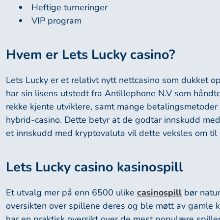
Heftige turneringer
VIP program
Hvem er Lets Lucky casino?
Lets Lucky er et relativt nytt nettcasino som dukket o
har sin lisens utstedt fra Antillephone N.V som håndte
rekke kjente utviklere, samt mange betalingsmetoder s
hybrid-casino. Dette betyr at de godtar innskudd med 
et innskudd med kryptovaluta vil dette veksles om til 
Lets Lucky casino kasinospill
Et utvalg mer på enn 6500 ulike
casinospill
bør natur
oversikten over spillene deres og ble møtt av gamle
har en praktisk oversikt over de mest populære spillen