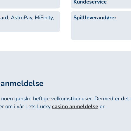
Kundeservice
ard, AstroPay, MiFinity,
Spillleverandører
 anmeldelse
g noen ganske heftige velkomstbonuser. Dermed er det du
er om i vår Lets Lucky
casino anmeldelse
er: