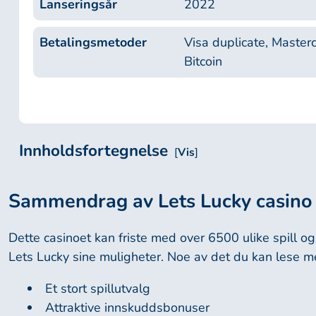
Lanseringsår
2022
Betalingsmetoder
Visa duplicate, Masterc
Bitcoin
Innholdsfortegnelse
[
]
Sammendrag av Lets Lucky casino
Dette casinoet kan friste med over 6500 ulike spill o
Lets Lucky sine muligheter. Noe av det du kan lese m
Et stort spillutvalg
Attraktive innskuddsbonuser