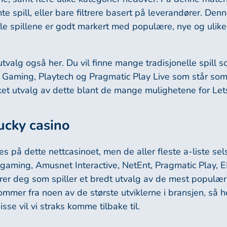
spill, eller bare filtrere basert på leverandører. Denn
. Alle spillene er godt markert med populære, nye og ulike
utvalg også her. Du vil finne mange tradisjonelle spill s
ion Gaming, Playtech og Pragmatic Play Live som står so
ket utvalg av dette blant de mange mulighetene for Let
ucky casino
 på dette nettcasinoet, men de aller fleste a-liste sel
ming, Amusnet Interactive, NetEnt, Pragmatic Play, EL
r deg som spiller et bredt utvalg av de mest populære s
mmer fra noen av de største utviklerne i bransjen, så 
sse vil vi straks komme tilbake til.