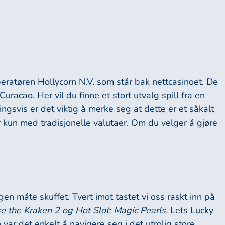
operatøren Hollycorn N.V. som står bak nettcasinoet. De
racao. Her vil du finne et stort utvalg spill fra en
gsvis er det viktig å merke seg at dette er et såkalt
r kun med tradisjonelle valutaer. Om du velger å gjøre
gen måte skuffet. Tvert imot tastet vi oss raskt inn på
 the Kraken 2 og Hot Slot: Magic Pearls.
Lets Lucky
var det enkelt å navigere seg i det utrolig store