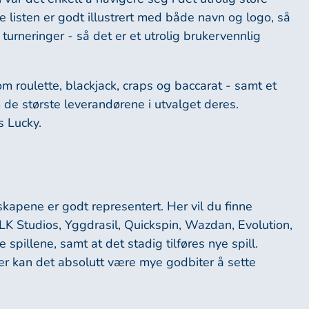
e listen er godt illustrert med både navn og logo, så
 turneringer - så det er et utrolig brukervennlig
om roulette, blackjack, craps og baccarat - samt et
m de største leverandørene i utvalget deres.
s Lucky.
skapene er godt representert. Her vil du finne
K Studios, Yggdrasil, Quickspin, Wazdan, Evolution,
pillene, samt at det stadig tilføres nye spill.
her kan det absolutt være mye godbiter å sette