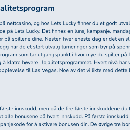
jalitetsprogram
på nettcasino, og hos Lets Lucky finner du et godt utval
r noe på Lets Lucky. Det finnes en lunsj kampanje, ma
r på spillene dine. Nesten hver eneste dag er det en sl
legg har de et stort utvalg turneringer som byr på spenn
tetsprogram som tar utgangspunkt i hvor mye du spiller p
lig å klatre høyere i lojalitetsprogrammet. Hvert nivå ha
opplevelse til Las Vegas. Noe av det vi likte med dette
første innskudd, men på de fire første innskuddene du fo
t alle bonusene på hvert innskudd. På første innskud
mpanjekode for å aktivere bonusen din. De øvrige tre 