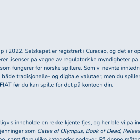
pp i 2022. Selskapet er registrert i Curacao, og det er 
rer lisenser på vegne av regulatoriske myndigheter på Cu
om fungerer for norske spillere. Som vi nevnte innlednin
både tradisjonelle- og digitale valutaer, men du spille
FIAT før du kan spille for det på kontoen din.
ligvis inneholde en rekke kjente fjes, og her ble vi på in
 kjenninger som
Gates of Olympus, Book of Dead, Release
e, samt flere ulike kategorier nedover. På denne måten 