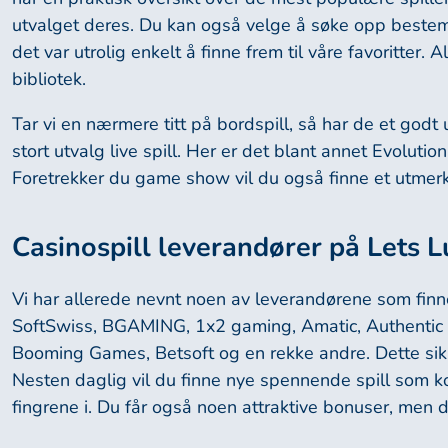
utvalget deres. Du kan også velge å søke opp bestemte 
det var utrolig enkelt å finne frem til våre favoritter
bibliotek.
Tar vi en nærmere titt på bordspill, så har de et godt 
stort utvalg live spill. Her er det blant annet Evolut
Foretrekker du game show vil du også finne et utmer
Casinospill leverandører på Lets L
Vi har allerede nevnt noen av leverandørene som finnes
SoftSwiss, BGAMING, 1x2 gaming, Amatic, Authentic ga
Booming Games, Betsoft og en rekke andre. Dette sikre
Nesten daglig vil du finne nye spennende spill som ko
fingrene i. Du får også noen attraktive bonuser, men di