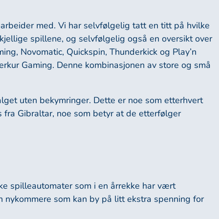
rbeider med. Vi har selvfølgelig tatt en titt på hvilke
kjellige spillene, og selvfølgelig også en oversikt over
aming, Novomatic, Quickspin, Thunderkick og Play’n
 Merkur Gaming. Denne kombinasjonen av store og små
tvalget uten bekymringer. Dette er noe som etterhvert
s fra Gibraltar, noe som betyr at de etterfølger
ske spilleautomater som i en årrekke har vært
en nykommere som kan by på litt ekstra spenning for