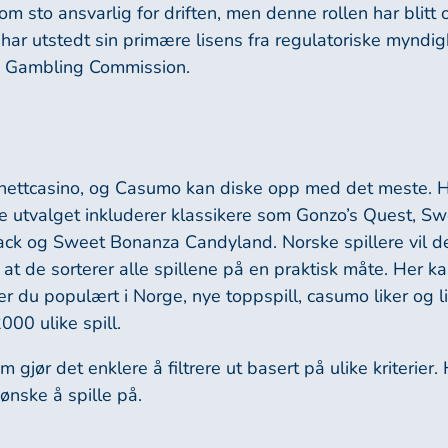
sto ansvarlig for driften, men denne rollen har blitt ov
r utstedt sin primære lisens fra regulatoriske myndigh
K Gambling Commission.
å et nettcasino, og Casumo kan diske opp med det meste. 
ette utvalget inkluderer klassikere som Gonzo’s Quest, 
ck og Sweet Bonanza Candyland. Norske spillere vil derf
 at de sorterer alle spillene på en praktisk måte. Her kan
ner du populært i Norge, nye toppspill, casumo liker og l
000 ulike spill.
 gjør det enklere å filtrere ut basert på ulike kriterier
e ønske å spille på.