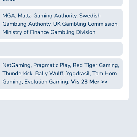
MGA, Malta Gaming Authority, Swedish
Gambling Authority, UK Gambling Commission,
Ministry of Finance Gambling Division
NetGaming, Pragmatic Play, Red Tiger Gaming,
Thunderkick, Bally Wulff, Yggdrasil, Tom Horn
Gaming, Evolution Gaming
,
Vis 23 Mer >>