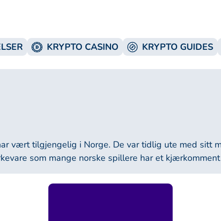
ELSER
KRYPTO CASINO
KRYPTO GUIDES
 vært tilgjengelig i Norge. De var tidlig ute med sitt mo
erkevare som mange norske spillere har et kjærkomment f