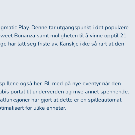
gmatic Play. Denne tar utgangspunkt i det populære
 Sweet Bonanza samt muligheten til å vinne opptil 21
 har latt seg friste av. Kanskje ikke så rart at den
pillene også her. Bli med på nye eventyr når den
ubis portal til underverden og mye annet spennende.
alfunksjoner har gjort at dette er en spilleautomat
timalisert for ulike enheter.