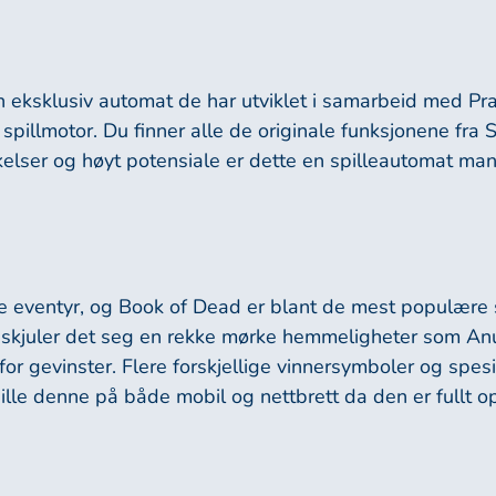
eksklusiv automat de har utviklet i samarbeid med Pra
pillmotor. Du finner alle de originale funksjonene fra
lser og høyt potensiale er dette en spilleautomat mange
eventyr, og Book of Dead er blant de mest populære s
er skjuler det seg en rekke mørke hemmeligheter som An
or gevinster. Flere forskjellige vinnersymboler og spesi
ille denne på både mobil og nettbrett da den er fullt op