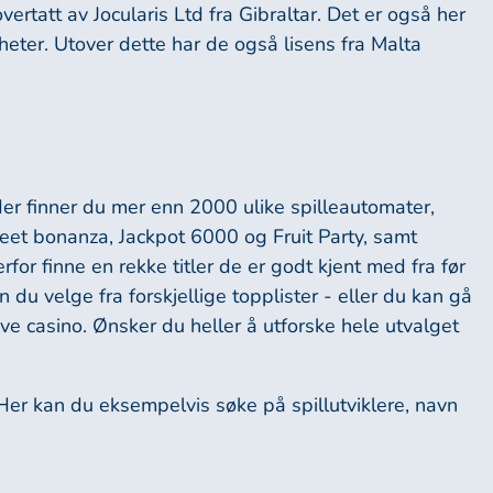
ertatt av Jocularis Ltd fra Gibraltar. Det er også her
eter. Utover dette har de også lisens fra Malta
Her finner du mer enn 2000 ulike spilleautomater,
Sweet bonanza, Jackpot 6000 og Fruit Party, samt
or finne en rekke titler de er godt kjent med fra før
 du velge fra forskjellige topplister - eller du kan gå
ive casino. Ønsker du heller å utforske hele utvalget
. Her kan du eksempelvis søke på spillutviklere, navn