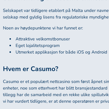
Selskapet var tidligere etablert på Malta under navnet 
selskap med gyldig lisens fra regulatoriske myndighe
Noen av høydepunktene vi har funnet er:
Attraktive velkomstbonuser
Eget lojalitetsprogram
Utmerket applikasjon for både iOS og Android
Hvem er Casumo?
Casumo er et populært nettcasino som først åpnet sine 
enheter, noe som etterhvert har blitt bransjestandard
tillegg har de samarbeid med en rekke ulike spillutvi
vi har vurdert tidligere, er at denne operatøren er pri