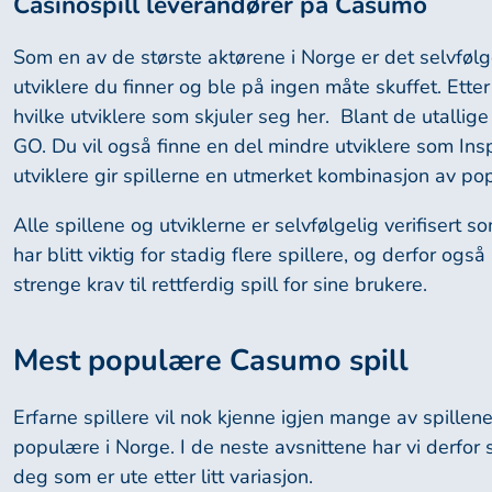
Casinospill leverandører på Casumo
Som en av de største aktørene i Norge er det selvfølgel
utviklere du finner og ble på ingen måte skuffet. Etter
hvilke utviklere som skjuler seg her. Blant de utalli
GO. Du vil også finne en del mindre utviklere som 
utviklere gir spillerne en utmerket kombinasjon av po
Alle spillene og utviklerne er selvfølgelig verifisert 
har blitt viktig for stadig flere spillere, og derfor o
strenge krav til rettferdig spill for sine brukere.
Mest populære Casumo spill
Erfarne spillere vil nok kjenne igjen mange av spille
populære i Norge. I de neste avsnittene har vi derfor
deg som er ute etter litt variasjon.