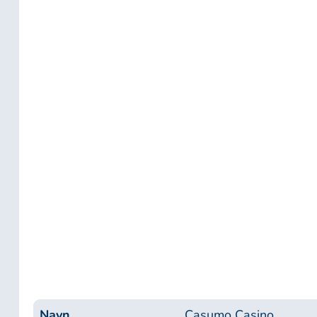
Navn
Casumo Casino