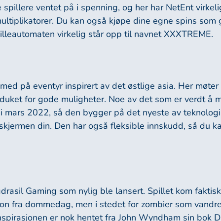
spillere ventet på i spenning, og her har NetEnt virkelig
tiplikatorer. Du kan også kjøpe dine egne spins som ga
pilleautomaten virkelig står opp til navnet XXXTREME.
ed på eventyr inspirert av det østlige asia. Her møter
t duket for gode muligheter. Noe av det som er verdt å 
r i mars 2022, så den bygger på det nyeste av teknolog
kjermen din. Den har også fleksible innskudd, så du ka
drasil Gaming som nylig ble lansert. Spillet kom faktis
rasjon fra dommedag, men i stedet for zombier som vandre
av inspirasjonen er nok hentet fra John Wyndham sin bok 