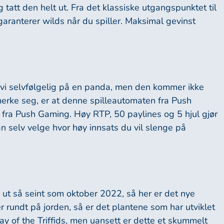
 tatt den helt ut. Fra det klassiske utgangspunktet til
ranterer wilds når du spiller. Maksimal gevinst
 vi selvfølgelig på en panda, men den kommer ikke
merke seg, er at denne spilleautomaten fra Push
i fra Push Gaming. Høy RTP, 50 paylines og 5 hjul gjør
n selv velge hvor høy innsats du vil slenge på
k ut så seint som oktober 2022, så her er det nye
r rundt på jorden, så er det plantene som har utviklet
Day of the Triffids, men uansett er dette et skummelt