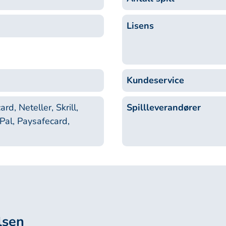
Lisens
Kundeservice
rd, Neteller, Skrill,
Spillleverandører
yPal, Paysafecard
,
lsen