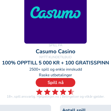
Casumo Casino
100% OPPTILL 5 000 KR + 100 GRATISSPINN
2500+ spill og enkle innskudd
Raske utbetalinger
Spill nå
Antall spill