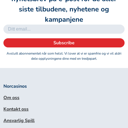
siste tilbudene, nyhetene og
kampanjene
Subscribe
Avslutt abonnementet når som helst. Vi lover at vi er spamfrie og vi vil aldri
dele opplysningene dine med en tredjepart.
Norcasinos
Om oss
Kontakt oss
Ansvarlig Spill