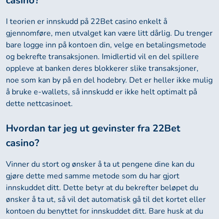
casino?
I teorien er innskudd på 22Bet casino enkelt å
gjennomføre, men utvalget kan være litt dårlig. Du trenger
bare logge inn på kontoen din, velge en betalingsmetode
og bekrefte transaksjonen. Imidlertid vil en del spillere
oppleve at banken deres blokkerer slike transaksjoner,
noe som kan by på en del hodebry. Det er heller ikke mulig
å bruke e-wallets, så innskudd er ikke helt optimalt på
dette nettcasinoet.
Hvordan tar jeg ut gevinster fra 22Bet
casino?
Vinner du stort og ønsker å ta ut pengene dine kan du
gjøre dette med samme metode som du har gjort
innskuddet ditt. Dette betyr at du bekrefter beløpet du
ønsker å ta ut, så vil det automatisk gå til det kortet eller
kontoen du benyttet for innskuddet ditt. Bare husk at du