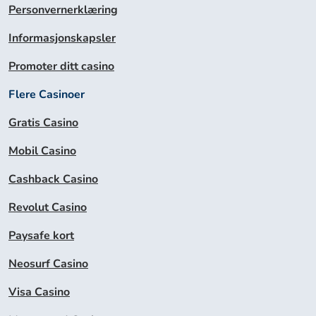
Personvernerklæring
Informasjonskapsler
Promoter ditt casino
Flere Casinoer
Gratis Casino
Mobil Casino
Cashback Casino
Revolut Casino
Paysafe kort
Neosurf Casino
Visa Casino