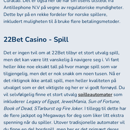
Curacao. Det er også her de har sin lisens utstedt fra
Antillephone N.V på vegne av regulatoriske myndigheter.
Dette byr på en rekke fordeler for norske spillere,
inkludert muligheten til å bruke flere betalingsmetoder.
22Bet Casino - Spill
Det er ingen tvil om at 22Bet tilbyr et stort utvalg spill,
men det kan være litt vanskelig å navigere seg i. Vi fant
heller ikke noe eksakt tall på hvor mange spill som var
tilgjengelig, men det er nok snakk om noen tusen. Nå er
det riktignok ikke antall spill, men heller kvaliteten på
utvalget som er det viktigste og her er vi godt fornøyd. Du
vil selvfølgelig finne et stort utvalg
spilleautomater
som
inkluderer
Legacy of Egypt, JewelMania, Sun of Fortune,
Book of Dead, STarburst og Fire Joker.
I tillegg til dette har
de flere jackpot og Megaways for deg som liker litt ekstra
spenning når du spiller. Utover tradisjonelle automater vil
du finne en del bordspill, men her er det primært deres