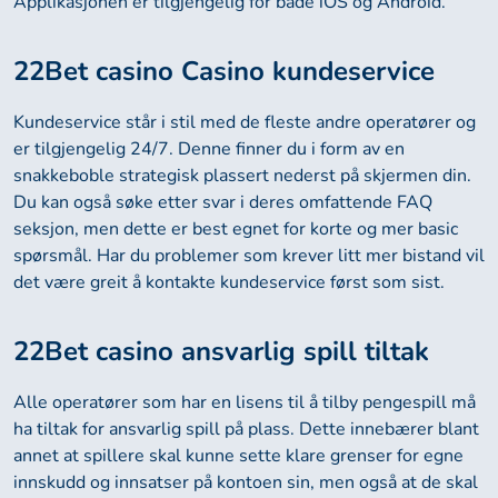
Applikasjonen er tilgjengelig for både iOS og Android.
22Bet casino Casino kundeservice
Kundeservice står i stil med de fleste andre operatører og
er tilgjengelig 24/7. Denne finner du i form av en
snakkeboble strategisk plassert nederst på skjermen din.
Du kan også søke etter svar i deres omfattende FAQ
seksjon, men dette er best egnet for korte og mer basic
spørsmål. Har du problemer som krever litt mer bistand vil
det være greit å kontakte kundeservice først som sist.
22Bet casino ansvarlig spill tiltak
Alle operatører som har en lisens til å tilby pengespill må
ha tiltak for ansvarlig spill på plass. Dette innebærer blant
annet at spillere skal kunne sette klare grenser for egne
innskudd og innsatser på kontoen sin, men også at de skal