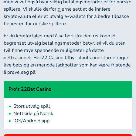
men vi vet også hvor viktig betalingsmetoder er for norske
spillere. Vi skulle derfor gjerne sett at de innføre
kryptovaluta eller et utvalg e-wallets for å bedre tilpasse
tjenesten for norske spillere.
Er du komfortabel med å se bort ifra den risikoen et
begrenset utvalg betalingsmetoder betyr, så vil du uten
tvil finne mye spennende muligheter på dette
nettcasinoet. Bet22 Casino tilbyr blant annet turneringer,
live bets og en mengde jackpotter som kan være fristende
å prøve seg på.
Pro's 22Bet Casino
Stort utvalg spill
Nettside på Norsk
iOS/Android app