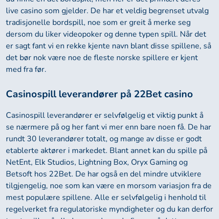
live casino som gjelder. De har et veldig begrenset utvalg
tradisjonelle bordspill, noe som er greit å merke seg
dersom du liker videopoker og denne typen spill. Når det
er sagt fant vi en rekke kjente navn blant disse spillene, så
det bør nok være noe de fleste norske spillere er kjent
med fra før.
Casinospill leverandører på 22Bet casino
Casinospill leverandører er selvfølgelig et viktig punkt å
se nærmere på og her fant vi mer enn bare noen få. De har
rundt 30 leverandører totalt, og mange av disse er godt
etablerte aktører i markedet. Blant annet kan du spille på
NetEnt, Elk Studios, Lightning Box, Oryx Gaming og
Betsoft hos 22Bet. De har også en del mindre utviklere
tilgjengelig, noe som kan være en morsom variasjon fra de
mest populære spillene. Alle er selvfølgelig i henhold til
regelverket fra regulatoriske myndigheter og du kan derfor